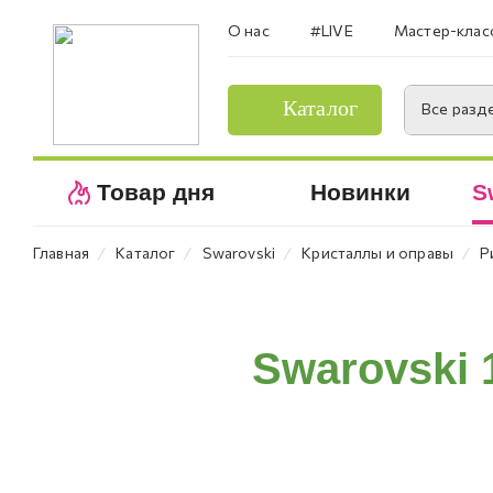
О нас
#LIVE
Мастер-клас
Каталог
Все разд
Товар дня
Новинки
S
⁄
⁄
⁄
⁄
Главная
Каталог
Swarovski
Кристаллы и оправы
Р
Swarovski 