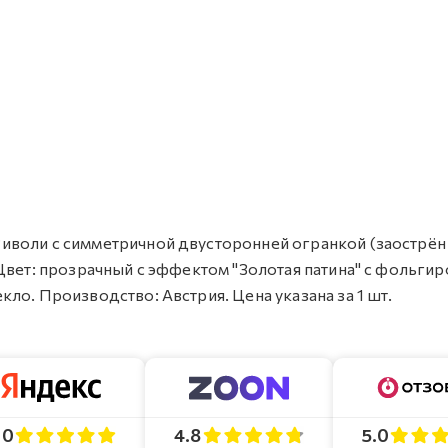
л Риволи с симметричной двусторонней огранкой (заострён
м). Цвет: прозрачный с эффектом "Золотая патина" с фольги
текло. Производство: Австрия. Цена указана за 1 шт.
4.8
5.0
.0