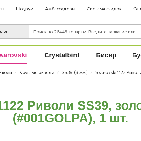
сы
Шоурум
Амбассадоры
Система скидок
Опл
елы
Поиск по
26446
товарам. Введите название или артикул.
warovski
Crystalbird
Бисер
Бу
⁄
⁄
⁄
иволи
Круглые риволи
SS39 (8 мм)
Swarovski 1122 Ривол
1122 Риволи SS39, зол
(#001GOLPA), 1 шт.