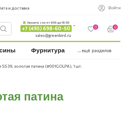
Войти
ата и доставка
Звоните: c пн-пт 9:00 до 18:00
0
0
+7 (495) 698-60-50
sales@greenbird.ru
сины
Фурнитура
... ещё
разделов
и SS39, золотая патина (#001GOLPA), 1 шт.
отая патина