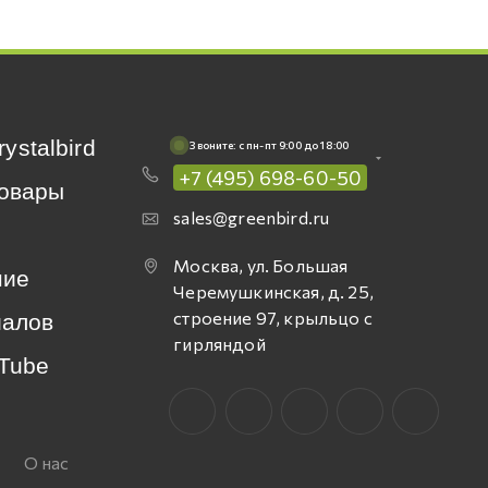
rystalbird
Звоните: c пн-пт 9:00 до 18:00
+7 (495) 698-60-50
овары
sales@greenbird.ru
Москва, ул. Большая
ние
Черемушкинская, д. 25,
строение 97, крыльцо с
иалов
гирляндой
Tube
О нас