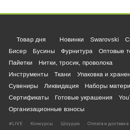
Товар дня
Новинки
Swarovski
C
Бисер
Бусины
Фурнитура
Оптовые т
Пайетки
Нитки, тросик, проволока
Инструменты
Ткани
Упаковка и хране
Сувениры
Ликвидация
Наборы матер
Сертификаты
Готовые украшения
You
Организационные взносы
#LIVE
Конкурсы
Шоурум
Оплата и доставка